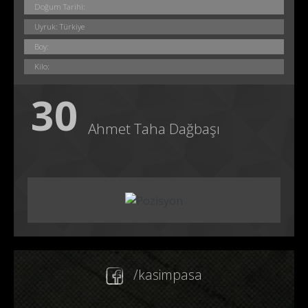
Doğum Tarihi:
Uyruk: Türkiye
Boy:
Kilo:
30
Ahmet Taha Dağbaşı
/kasimpasa