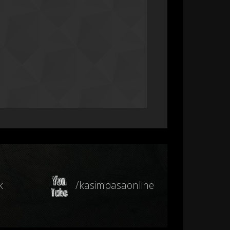
k
/kasimpasaonline