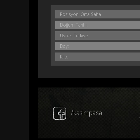
Pozisyon: Orta Saha
Doğum Tarihi:
Uyruk: Türkiye
Boy:
Kilo:
/kasimpasa