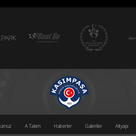
bümüz
A Takım
Haberler
Galeriler
Altyapı