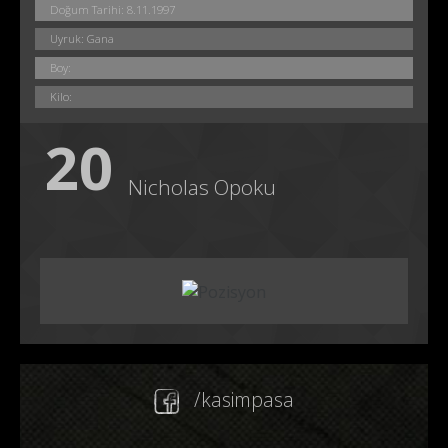
Doğum Tarihi: 8.11.1997
Uyruk: Gana
Boy:
Kilo:
20
Nicholas Opoku
/kasimpasa